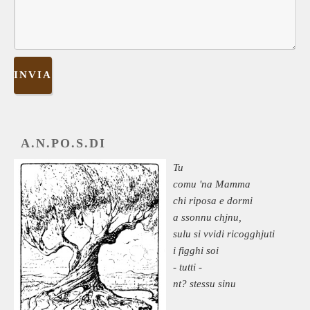
A.N.PO.S.DI
Tu
comu 'na Mamma
chi riposa e dormi
a ssonnu chjnu,
sulu si vvidi ricogghjuti
i figghi soi
- tutti -
nt? stessu sinu