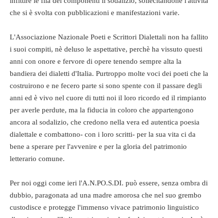
infittire le fila dei componenti il sodalizio, sollecitandone l'attività
che si è svolta con pubblicazioni e manifestazioni varie.
L'Associazione Nazionale Poeti e Scrittori Dialettali non ha fallito
i suoi compiti, nè deluso le aspettative, perchè ha vissuto questi
anni con onore e fervore di opere tenendo sempre alta la
bandiera dei dialetti d'Italia. Purtroppo molte voci dei poeti che la
costruirono e ne fecero parte si sono spente con il passare degli
anni ed è vivo nel cuore di tutti noi il loro ricordo ed il rimpianto
per averle perdute, ma la fiducia in coloro che appartengono
ancora al sodalizio, che credono nella vera ed autentica poesia
dialettale e combattono- con i loro scritti- per la sua vita ci da
bene a sperare per l'avvenire e per la gloria del patrimonio
letterario comune.
Per noi oggi come ieri l'A.N.PO.S.DI. può essere, senza ombra di
dubbio, paragonata ad una madre amorosa che nel suo grembo
custodisce e protegge l'immenso vivace patrimonio linguistico