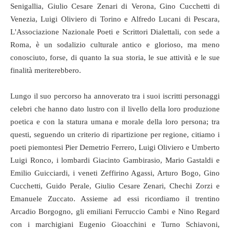
Senigallia, Giulio Cesare Zenari di Verona, Gino Cucchetti di
Venezia, Luigi Oliviero di Torino e Alfredo Lucani di Pescara,
L'Associazione Nazionale Poeti e Scrittori Dialettali, con sede a
Roma, è un sodalizio culturale antico e glorioso, ma meno
conosciuto, forse, di quanto la sua storia, le sue attività e le sue
finalità meriterebbero.
Lungo il suo percorso ha annoverato tra i suoi iscritti personaggi
celebri che hanno dato lustro con il livello della loro produzione
poetica e con la statura umana e morale della loro persona; tra
questi, seguendo un criterio di ripartizione per regione, citiamo i
poeti piemontesi Pier Demetrio Ferrero, Luigi Oliviero e Umberto
Luigi Ronco, i lombardi Giacinto Gambirasio, Mario Gastaldi e
Emilio Guicciardi, i veneti Zeffirino Agassi, Arturo Bogo, Gino
Cucchetti, Guido Perale, Giulio Cesare Zenari, Chechi Zorzi e
Emanuele Zuccato. Assieme ad essi ricordiamo il trentino
Arcadio Borgogno, gli emiliani Ferruccio Cambi e Nino Regard
con i marchigiani Eugenio Gioacchini e Turno Schiavoni,