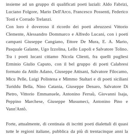
insieme ad un gruppo di qualificati poeti laziali: Aldo Fabrizi,
Luciano Folgore, Mario Dell'Arco, Francesco Possenti, Federico
Tosti e Corrado Trelanzi.
Con loro è doveroso il ricordo dei poeti abruzzesi Vittorio
Clemente, Alessandro Dommarco e Alfredo Lucani, con i poeti
campani Giuseppe Cangiano, Ettore De Mura, E. A. Mario,
Pasquale Galante, Ugo Izzolina, Lello Lupoli e Salvatore Tolino.
Tra i poeti lucani citiamo Nicola Clienti, fra quelli pugliesi
Erminio Giulio Caputo, con il bel gruppo di poeti Calabresi
formato da Attilo Adano, Giuseppe Attisani, Salvatore Filocamo,
Micu Pelle, Luigi Polistena e Mimmo Staltari e di poeti siciliani
Turiddu Bella, Nino Catania, Giuseppe Denaro, Salvatore Di
Pietro, Vittorio Emmanuele, Antonino Ferraù, Giovanni Isaja,
Peppino Marchese, Giuseppe Musumeci, Antonino Pino e
Vann'Antò.
Forte, attualmente, di centinaia di iscritti poeti dialettali di quasi
tutte le regioni italiane, pubblica da più di trentacinque anni la