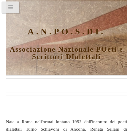
A.N.PO.S.DI.
Associazione Nazionale POeti e
Scrittori DIalettali
A.N.PO.S.DI.
Nata a Roma nell'ormai lontano
1952
dall'incontro dei poeti
dialettali Turno Schiavoni di Ancona, Renata Sellani di